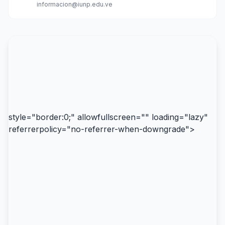
informacion@iunp.edu.ve
style="border:0;" allowfullscreen="" loading="lazy"
referrerpolicy="no-referrer-when-downgrade">