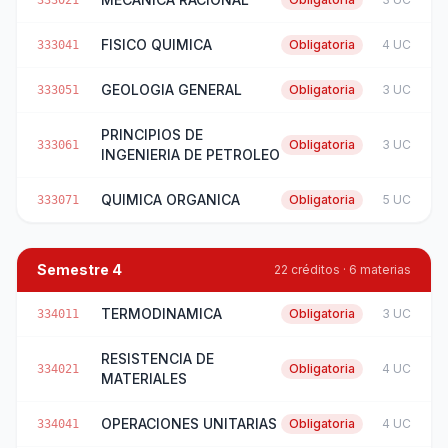
333021
FISICO QUIMICA
Obligatoria
4 UC
333041
GEOLOGIA GENERAL
Obligatoria
3 UC
333051
PRINCIPIOS DE
Obligatoria
3 UC
333061
INGENIERIA DE PETROLEO
QUIMICA ORGANICA
Obligatoria
5 UC
333071
Semestre 4
22 créditos · 6 materias
TERMODINAMICA
Obligatoria
3 UC
334011
RESISTENCIA DE
Obligatoria
4 UC
334021
MATERIALES
OPERACIONES UNITARIAS
Obligatoria
4 UC
334041