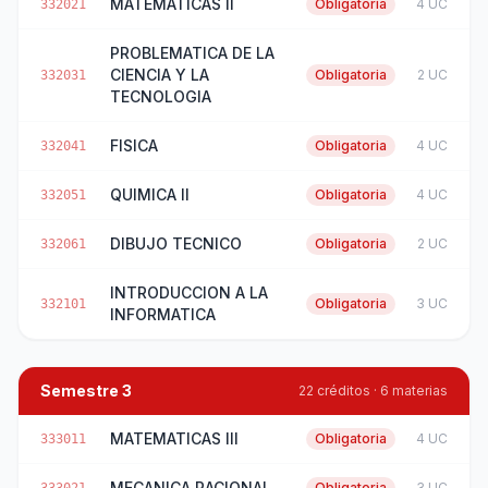
MATEMATICAS II
Obligatoria
4 UC
332021
PROBLEMATICA DE LA
CIENCIA Y LA
Obligatoria
2 UC
332031
TECNOLOGIA
FISICA
Obligatoria
4 UC
332041
QUIMICA II
Obligatoria
4 UC
332051
DIBUJO TECNICO
Obligatoria
2 UC
332061
INTRODUCCION A LA
Obligatoria
3 UC
332101
INFORMATICA
Semestre 3
22 créditos · 6 materias
MATEMATICAS III
Obligatoria
4 UC
333011
MECANICA RACIONAL
Obligatoria
3 UC