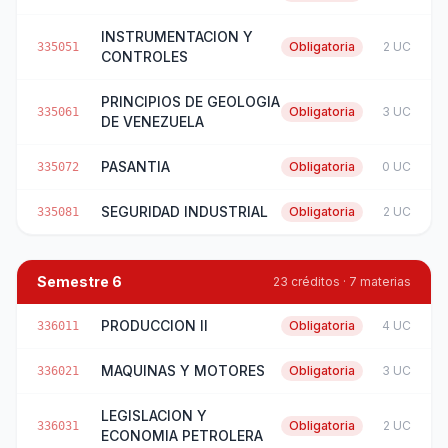
INSTRUMENTACION Y
Obligatoria
2 UC
335051
CONTROLES
PRINCIPIOS DE GEOLOGIA
Obligatoria
3 UC
335061
DE VENEZUELA
PASANTIA
Obligatoria
0 UC
335072
SEGURIDAD INDUSTRIAL
Obligatoria
2 UC
335081
Semestre 6
23 créditos · 7 materias
PRODUCCION II
Obligatoria
4 UC
336011
MAQUINAS Y MOTORES
Obligatoria
3 UC
336021
LEGISLACION Y
Obligatoria
2 UC
336031
ECONOMIA PETROLERA