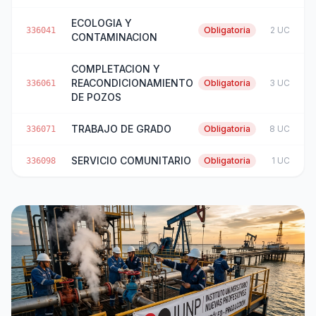
ECOLOGIA Y
Obligatoria
2 UC
336041
CONTAMINACION
COMPLETACION Y
REACONDICIONAMIENTO
Obligatoria
3 UC
336061
DE POZOS
TRABAJO DE GRADO
Obligatoria
8 UC
336071
SERVICIO COMUNITARIO
Obligatoria
1 UC
336098