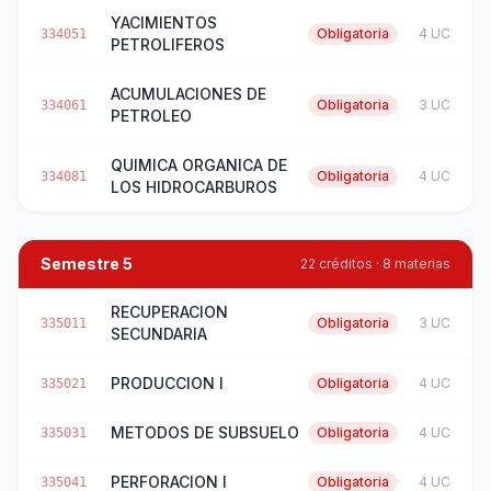
YACIMIENTOS
Obligatoria
4 UC
334051
PETROLIFEROS
ACUMULACIONES DE
Obligatoria
3 UC
334061
PETROLEO
QUIMICA ORGANICA DE
Obligatoria
4 UC
334081
LOS HIDROCARBUROS
Semestre 5
22 créditos · 8 materias
RECUPERACION
Obligatoria
3 UC
335011
SECUNDARIA
PRODUCCION I
Obligatoria
4 UC
335021
METODOS DE SUBSUELO
Obligatoria
4 UC
335031
PERFORACION I
Obligatoria
4 UC
335041