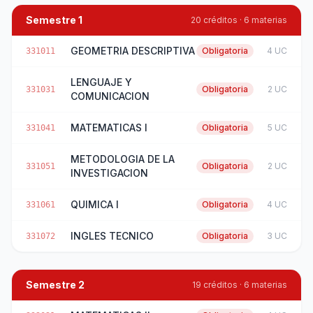
Semestre 1
20 créditos · 6 materias
GEOMETRIA DESCRIPTIVA
Obligatoria
4 UC
331011
LENGUAJE Y
Obligatoria
2 UC
331031
COMUNICACION
MATEMATICAS I
Obligatoria
5 UC
331041
METODOLOGIA DE LA
Obligatoria
2 UC
331051
INVESTIGACION
QUIMICA I
Obligatoria
4 UC
331061
INGLES TECNICO
Obligatoria
3 UC
331072
Semestre 2
19 créditos · 6 materias