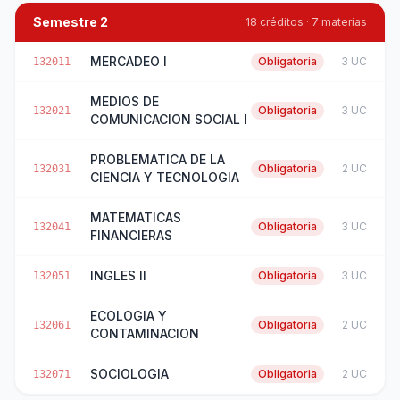
Semestre 2
18 créditos · 7 materias
MERCADEO I
Obligatoria
3 UC
132011
MEDIOS DE
Obligatoria
3 UC
132021
COMUNICACION SOCIAL I
PROBLEMATICA DE LA
Obligatoria
2 UC
132031
CIENCIA Y TECNOLOGIA
MATEMATICAS
Obligatoria
3 UC
132041
FINANCIERAS
INGLES II
Obligatoria
3 UC
132051
ECOLOGIA Y
Obligatoria
2 UC
132061
CONTAMINACION
SOCIOLOGIA
Obligatoria
2 UC
132071