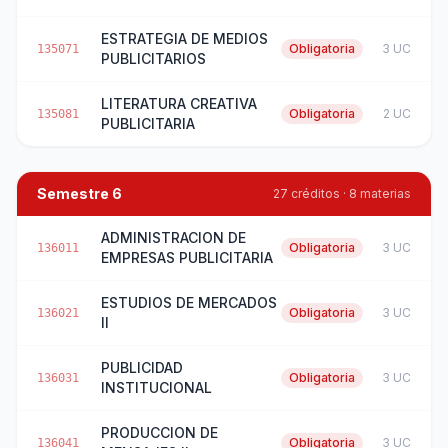
ESTRATEGIA DE MEDIOS
Obligatoria
3 UC
135071
PUBLICITARIOS
LITERATURA CREATIVA
Obligatoria
2 UC
135081
PUBLICITARIA
Semestre 6
27 créditos · 8 materias
ADMINISTRACION DE
Obligatoria
3 UC
136011
EMPRESAS PUBLICITARIA
ESTUDIOS DE MERCADOS
Obligatoria
3 UC
136021
II
PUBLICIDAD
Obligatoria
3 UC
136031
INSTITUCIONAL
PRODUCCION DE
Obligatoria
3 UC
136041