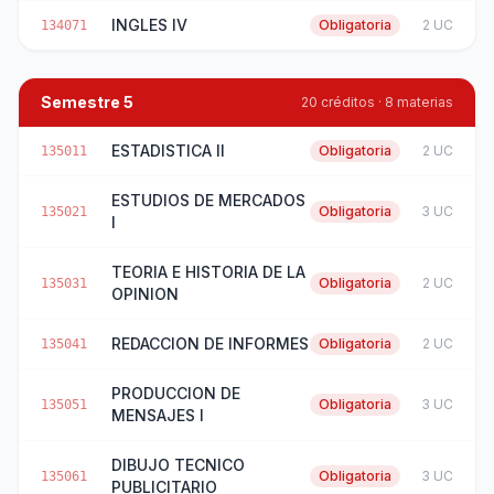
INGLES IV
Obligatoria
2 UC
134071
Semestre 5
20 créditos · 8 materias
ESTADISTICA II
Obligatoria
2 UC
135011
ESTUDIOS DE MERCADOS
Obligatoria
3 UC
135021
I
TEORIA E HISTORIA DE LA
Obligatoria
2 UC
135031
OPINION
REDACCION DE INFORMES
Obligatoria
2 UC
135041
PRODUCCION DE
Obligatoria
3 UC
135051
MENSAJES I
DIBUJO TECNICO
Obligatoria
3 UC
135061
PUBLICITARIO