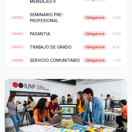
MENSAJES II
SEMINARIO PRE-
Obligatoria
2 UC
136051
PROFESIONAL
PASANTIA
Obligatoria
4 UC
136061
TRABAJO DE GRADO
Obligatoria
8 UC
136071
SERVICIO COMUNITARIO
Obligatoria
1 UC
136098