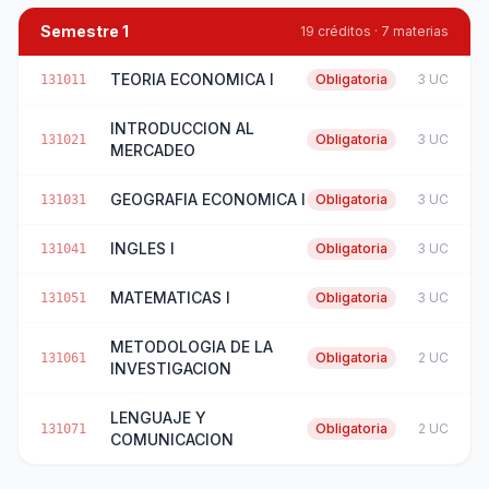
Semestre 1
19 créditos · 7 materias
TEORIA ECONOMICA I
Obligatoria
3 UC
131011
INTRODUCCION AL
Obligatoria
3 UC
131021
MERCADEO
GEOGRAFIA ECONOMICA I
Obligatoria
3 UC
131031
INGLES I
Obligatoria
3 UC
131041
MATEMATICAS I
Obligatoria
3 UC
131051
METODOLOGIA DE LA
Obligatoria
2 UC
131061
INVESTIGACION
LENGUAJE Y
Obligatoria
2 UC
131071
COMUNICACION