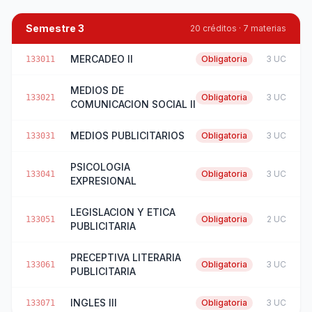
Semestre 3
20 créditos · 7 materias
MERCADEO II
Obligatoria
3 UC
133011
MEDIOS DE
Obligatoria
3 UC
133021
COMUNICACION SOCIAL II
MEDIOS PUBLICITARIOS
Obligatoria
3 UC
133031
PSICOLOGIA
Obligatoria
3 UC
133041
EXPRESIONAL
LEGISLACION Y ETICA
Obligatoria
2 UC
133051
PUBLICITARIA
PRECEPTIVA LITERARIA
Obligatoria
3 UC
133061
PUBLICITARIA
INGLES III
Obligatoria
3 UC
133071